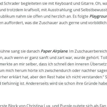
nd Schrader begleiteten sie mit Keyboard und Gitarre. Oh, wa
l und trotzdem kraftvoll, mit Ausstrahlung und Selbstbewuss
ublikum nahm sie offen und herzlich an. Es folgte
Playgrou
n auffordert, was die Zuschauer auch gerne und vorbildlich 
Bühne sang sie danach
Paper Airplane
. Im Zuschauerbereich
 auch wenn er ganz sanft und zart war, wurde gehört. Toll!
 merkte an mir selber, dass ich schnell den inneren Übersetz
 um mich herum hörte ich zwischendurch oder nachher sagen:
orher erklärt hat, aber den Rest habe ich nicht verstanden.“ 
 tiefsinnig ist. Andererseits wird sie schon ihre Gründe hab
ste Block von Christina Lux, und Purple outete sich als Fan 