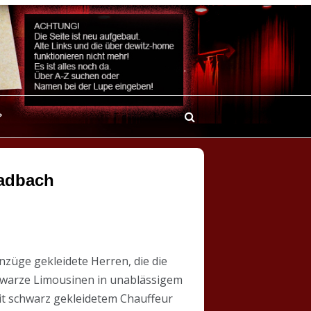
?
ladbach
nzüge gekleidete Herren, die die
warze Limousinen in unablässigem
mit schwarz gekleidetem Chauffeur