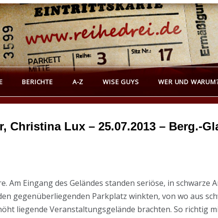
REIHEDREI
erichte über Groß- und Kleinkunst
E
BERICHTE
A-Z
WISE GUYS
WER UND WARUM
r, Christina Lux – 25.07.2013 – Berg.-G
re. Am Eingang des Geländes standen seriöse, in schwarze A
n gegenüberliegenden Parkplatz winkten, von wo aus sch
erhöht liegende Veranstaltungsgelände brachten. So richtig 