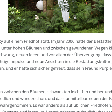
y auf einem Friedhof statt. Im Jahr 2006 hatte der Bestatter
an unter hohen Bäumen und zwischen gewundenen Wegen kle
 Schwung, neuen Ideen und vor allem der Überzeugung, dass
chtige Impulse und neue Ansichten in die Bestattungskultu
, und er hätte sich sicher gefreut, dass sein Freund Purpl
n zwischen den Bäumen, schwankten leicht hin und her und
edlich und wunderschön, und dass unmittelbar neben der Bü
wahrgenommen. Es war anders als auf üblichen Friedhöfen
 Konzerte und lagen im Altersdurchschnitt deutlich über de