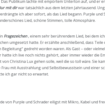
“ Das Publikum lachte mit empörtem Unterton auf, und er er
ur mit dir
war tatsächlich aus dem letzten Jahrtausend. Ungl
s verdrängte ich aber sofort, als das Lied begann. Purple u
underschönes Lied, schöne Stimmen, tolle Atmosphäre.
in
Fragezeichen
, einem sehr berührendem Lied, bei dem ich 
chen umgesetzt hatte. Er erzählte anschließend, dass Teile
 Begleitung“ gedreht worden waren. Als Gast – oder vielme
r hatte ich live noch nichts gehört, aber immer wieder die 
on Christina Lux gehen solle, weil die so toll wäre. Sie kam
e Frau mit Ausstrahlung und Selbstbewusstsein und einer s
te ich gar nicht so erwartet.
rde von Purple und Schrader eiligst mit Mikro, Kabel und fr