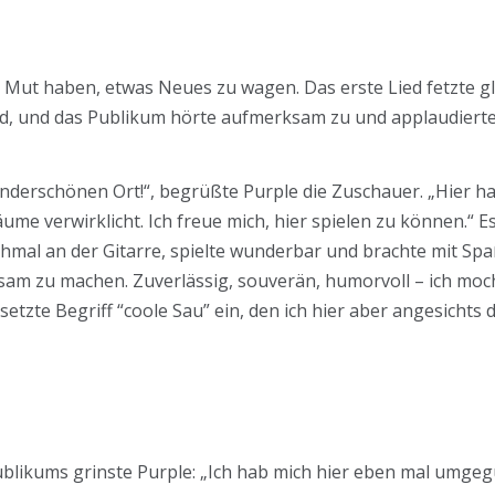
 Mut haben, etwas Neues zu wagen. Das erste Lied fetzte gl
d, und das Publikum hörte aufmerksam zu und applaudierte
derschönen Ort!“, begrüßte Purple die Zuschauer. „Hier ha
me verwirklicht. Ich freue mich, hier spielen zu können.“ Es
chmal an der Gitarre, spielte wunderbar und brachte mit Sp
am zu machen. Zuverlässig, souverän, humorvoll – ich mocht
etzte Begriff “coole Sau” ein, den ich hier aber angesichts 
likums grinste Purple: „Ich hab mich hier eben mal umgegu