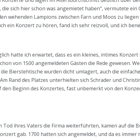
, die sich hier schon was angemietet haben“, vermutete ein 
r den wehenden Lampions zwischen Farn und Moos zu liegen
h ein Konzert zu hören, fand ich sehr reizvoll, und ich bene
glich hatte ich erwartet, dass es ein kleines, intimes Konze
schon von 1500 angemeldeten Gästen die Rede gewesen. Weit
r die Bierstehtische wurden dicht umlagert, auch die einfac
. Am Rand des Platzes unterhielten sich Schrader und Chris
 den Beginn des Konzertes, fast unbemerkt von den Konze
 Tod ihres Vaters die Firma weiterführten, kamen auf die B
 Konzert gab. 1700 hatten sich angemeldet, und da es immer