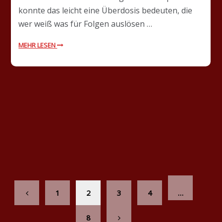
konnte das leicht eine Überdosis bedeuten, die
wer weiß was für Folgen auslösen …
MEHR LESEN
1
2
3
4
…
8