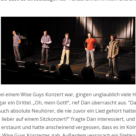
bei einem Wise Guys Konzert war, gingen unglaublich viele 
ar ein Drittel. „Oh, mein Gott!“, rief Dän überrascht aus. “Da
“ Auch absolute Neuhörer, die nie zuvor ein Lied gehört hatt
lieber auf einem Sitzkonzert?” fragte Dän interessiert, un
d erstaunt und hatte anscheinend vergessen, dass es im Köl
s Wise Guys Konzertes gab. Außerdem versprach ein Stehko