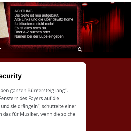
?
ecurity
um den ganzen Bürgersteig lang”,
 Fenstern des Foyers auf die
und sie drängeln”, schüttelte einer
n das für Musiker, wenn die solche