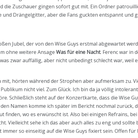
 die Zuschauer gingen sofort gut mit. Ein Ordner patrouill
nd Drängelgitter, aber die Fans guckten entspannt und gut
oßen Jubel, der von den Wise Guys erstmal abgewartet werd
am ohne weitere Ansage
Was für eine Nacht
. Ferenc war in 
s zwar auffällig, aber nicht unbedingt schlecht war, weil 
n mit, hörten während der Strophen aber aufmerksam zu. Vi
ublikum nicht viel. Zum Glück. Ich bin da ja völlig intoler
öre. Schließlich steht auf der Konzertkarte, dass die Wise G
uf den Namen komme ich später im Bericht nochmal zurück, 
ut finden, wo es erwünscht ist. Also bei einigen Refrains, 
cht. Vielleicht sehe ich das aber auch alles zu eng und soll
mmer so einseitig auf die Wise Guys fixiert sein. Offen fü