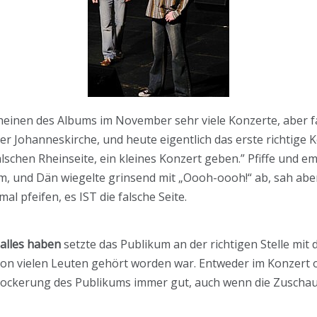
cheinen des Albums im November sehr viele Konzerte, aber f
der Johanneskirche, und heute eigentlich das erste richtige 
lschen Rheinseite, ein kleines Konzert geben.” Pfiffe und em
um, und Dän wiegelte grinsend mit „Oooh-oooh!“ ab, sah ab
al pfeifen, es IST die falsche Seite.
 alles haben
setzte das Publikum an der richtigen Stelle mit
von vielen Leuten gehört worden war. Entweder im Konzert o
lockerung des Publikums immer gut, auch wenn die Zuschau