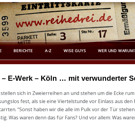
REIHEDREI
erichte über Groß- und Kleinkunst
E
BERICHTE
A-Z
WISE GUYS
WER UND WARUM
 – E-Werk – Köln … mit verwunderter S
Die stellen sich in Zweierreihen an und stehen um die Ecke r
sungslos fest, als sie eine Viertelstunde vor Einlass aus den
rrten. “Sonst haben wir die alle im Pulk vor der Tür stehen 
stig. Was waren denn das für Fans? Und vor allem: Was ware