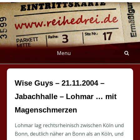
Skip
to
content
REIHEDREI
Berichte über Groß- und Kleinkunst
Menu
Wise Guys – 21.11.2004 –
Jabachhalle – Lohmar … mit
Magenschmerzen
Lohmar lag rechtsrheinisch zwischen Köln und
Bonn, deutlich näher an Bonn als an Köln, und