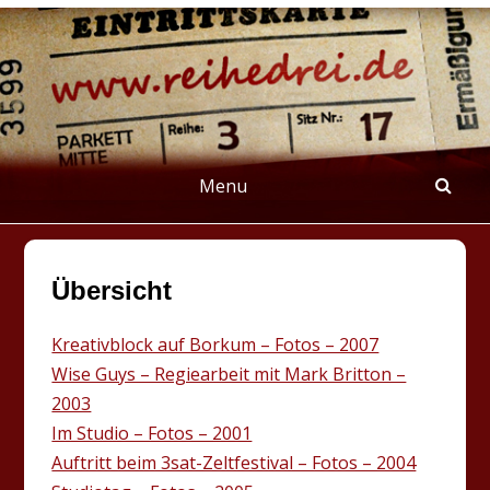
Skip
to
content
REIHEDREI
Berichte über Groß- und Kleinkunst
Menu
Übersicht
Kreativblock auf Borkum – Fotos – 2007
Wise Guys – Regiearbeit mit Mark Britton –
2003
Im Studio – Fotos – 2001
Auftritt beim 3sat-Zeltfestival – Fotos – 2004