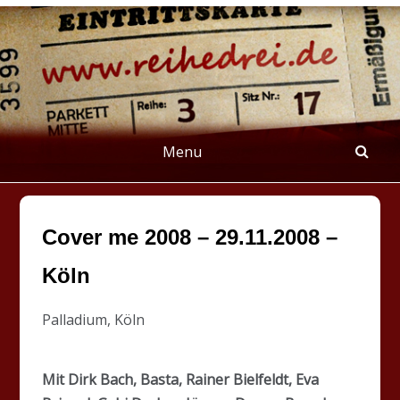
Skip
to
content
REIHEDREI
Berichte über Groß- und Kleinkunst
Menu
Cover me 2008 – 29.11.2008 –
Köln
Palladium, Köln
Mit Dirk Bach, Basta, Rainer Bielfeldt, Eva