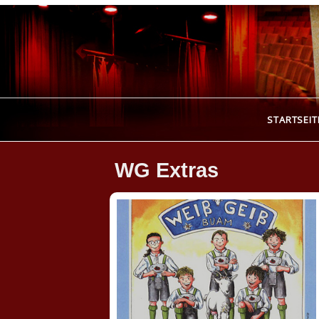
Skip
to
content
B
STARTSEIT
WG Extras