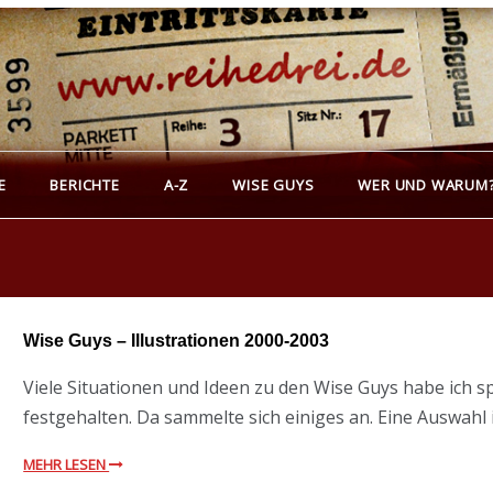
REIHEDREI
erichte über Groß- und Kleinkunst
E
BERICHTE
A-Z
WISE GUYS
WER UND WARUM
Wise Guys – Illustrationen 2000-2003
Viele Situationen und Ideen zu den Wise Guys habe ich 
festgehalten. Da sammelte sich einiges an. Eine Auswahl i
MEHR LESEN