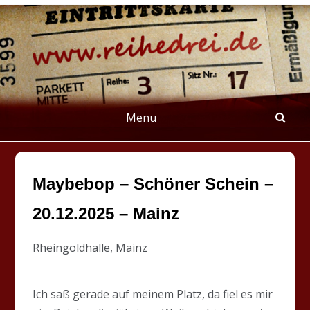
Skip
to
content
REIHEDREI
Berichte über Groß- und Kleinkunst
Menu
Maybebop – Schöner Schein –
20.12.2025 – Mainz
Rheingoldhalle, Mainz
Ich saß gerade auf meinem Platz, da fiel es mir