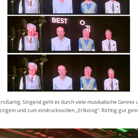
großartig. Singend geht es durch viele musikalische Genres u
Jazzigem und zum eindrucksvollen „Erlkönig“. Richtig gut gem