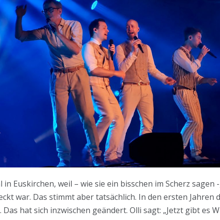
n Euskirchen, weil – wie sie ein bisschen im Scherz sagen 
kt war. Das stimmt aber tatsächlich. In den ersten Jahren 
as hat sich inzwischen geändert. Olli sagt: „Jetzt gibt es W