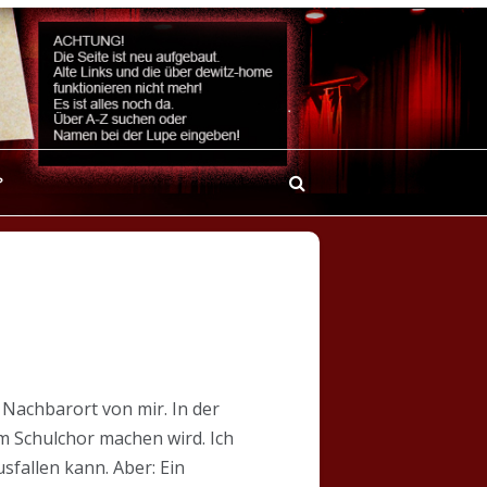
?
Nachbarort von mir. In der
m Schulchor machen wird. Ich
sfallen kann. Aber: Ein