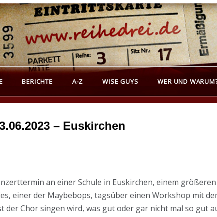
REIHEDREI
erichte über Groß- und Kleinkunst
E
BERICHTE
A-Z
WISE GUYS
WER UND WARUM
3.06.2023 – Euskirchen
zerttermin an einer Schule in Euskirchen, einem größeren 
Gies, einer der Maybebops, tagsüber einen Workshop mit de
der Chor singen wird, was gut oder gar nicht mal so gut au