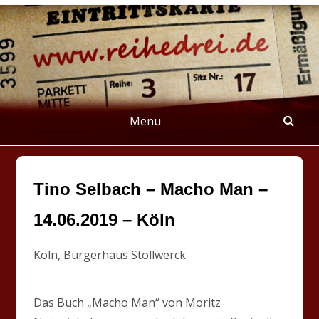
Skip
to
content
REIHEDREI
Berichte über Groß- und Kleinkunst
Menu
Tino Selbach – Macho Man –
14.06.2019 – Köln
Köln, Bürgerhaus Stollwerck
Das Buch „Macho Man“ von Moritz