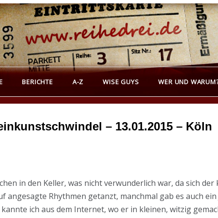
REIHEDREI
erichte über Groß- und Kleinkunst
E
BERICHTE
A-Z
WISE GUYS
WER UND WARUM
inkunstschwindel – 13.01.2015 – Köln
n in den Keller, was nicht verwunderlich war, da sich der 
auf angesagte Rhythmen getanzt, manchmal gab es auch ein 
annte ich aus dem Internet, wo er in kleinen, witzig gemac