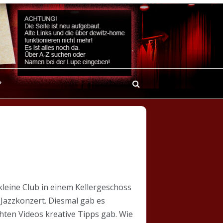
?
kleine Club in einem Kellergeschoss
Jazzkonzert. Diesmal gab es
hten Videos kreative Tipps gab. Wie