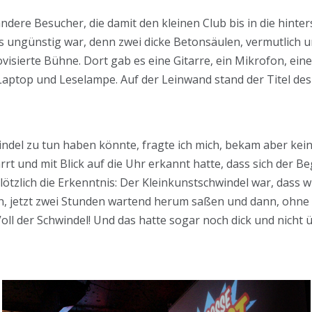
ndere Besucher, die damit den kleinen Club bis in die hinter
s ungünstig war, denn zwei dicke Betonsäulen, vermutlich un
ovisierte Bühne. Dort gab es eine Gitarre, ein Mikrofon, ei
 Laptop und Leselampe. Auf der Leinwand stand der Titel d
del zu tun haben könnte, fragte ich mich, bekam aber kei
arrt und mit Blick auf die Uhr erkannt hatte, dass sich der 
ötzlich die Erkenntnis: Der Kleinkunstschwindel war, dass wir 
, jetzt zwei Stunden wartend herum saßen und dann, ohne
oll der Schwindel! Und das hatte sogar noch dick und nicht