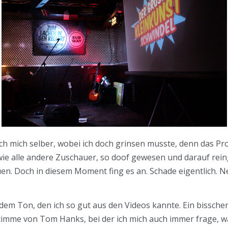
ich mich selber, wobei ich doch grinsen musste, denn das P
ie alle andere Zuschauer, so doof gewesen und darauf reing
n. Doch in diesem Moment fing es an. Schade eigentlich. Ne
em Ton, den ich so gut aus den Videos kannte. Ein bissche
timme von Tom Hanks, bei der ich mich auch immer frage, w