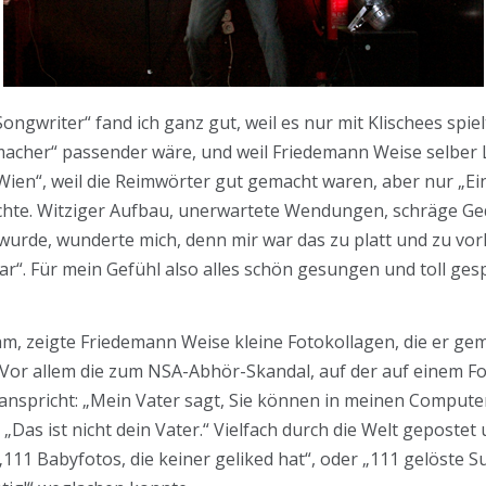
ongwriter“ fand ich ganz gut, weil es nur mit Klischees spie
macher“ passender wäre, und weil Friedemann Weise selber 
Wien“, weil die Reimwörter gut gemacht waren, aber nur „Ein
schte. Witziger Aufbau, unerwartete Wendungen, schräge Ge
t wurde, wunderte mich, denn mir war das zu platt und zu vo
war“. Für mein Gefühl also alles schön gesungen und toll gespi
m, zeigte Friedemann Weise kleine Fotokollagen, die er gema
Vor allem die zum NSA-Abhör-Skandal, auf der auf einem F
 anspricht: „Mein Vater sagt, Sie können in meinen Comput
„Das ist nicht dein Vater.“ Vielfach durch die Welt gepostet
 „111 Babyfotos, die keiner geliked hat“, oder „111 gelöste 