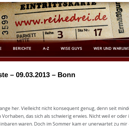
REIHEDREI
erichte über Groß- und Kleinkunst
E
BERICHTE
A-Z
WISE GUYS
WER UND WARUM
te – 09.03.2013 – Bonn
nge her. Vielleicht nicht konsequent genug, denn seit minde
Vorhaben, das sich als schwierig erwies. Nicht weil er oder 
inbaren waren. Doch im Sommer kam er unerwartet zu mir –