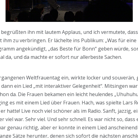
 begrüßten ihn mit lautem Applaus, und ich vermutete, das
 ihm zu verbringen. Er lächelte ins Publikum: „Was für eine 
gramm angekündigt, „das Beste für Bonn“ geben würde, son
 mal da, und da machte er sofort nur allerbeste Sachen.
ergangenen Weltfrauentag ein, wirkte locker und souverän,
 dann ein Lied „mit interaktiver Gelegenheit“. Mitsingen wa
on da. Die Frauen bekamen ein leicht heulendes „Uhuhuhu
ing es mit einem Lied über Frauen. Hach, was spielte Lars 
hatte! Live noch viel schöner als im Radio. Sanft, jazzig, ei
 viel war. Sehr viel. Und sehr schnell. Es war nicht so, das
 war genau richtig, aber er konnte in einem Lied anscheinend
ange Sätze herunter, denen sich sofort die nächsten anschl