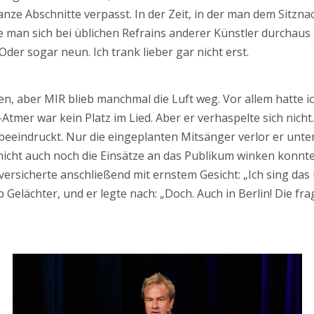
nze Abschnitte verpasst. In der Zeit, in der man dem Sitznac
e man sich bei üblichen Refrains anderer Künstler durchaus
der sogar neun. Ich trank lieber gar nicht erst.
hen, aber MIR blieb manchmal die Luft weg. Vor allem hatte i
tmer war kein Platz im Lied. Aber er verhaspelte sich nicht.
r beeindruckt. Nur die eingeplanten Mitsänger verlor er unt
 nicht auch noch die Einsätze an das Publikum winken konnt
ersicherte anschließend mit ernstem Gesicht: „Ich sing das ü
ab Gelächter, und er legte nach: „Doch. Auch in Berlin! Die 