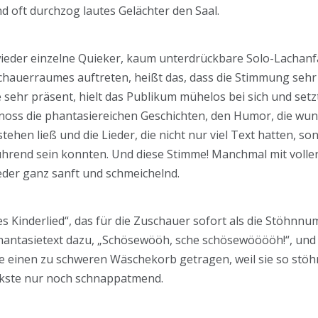
d oft durchzog lautes Gelächter den Saal.
eder einzelne Quieker, kaum unterdrückbare Solo-Lachanfäl
hauerraumes auftreten, heißt das, dass die Stimmung sehr ge
 sehr präsent, hielt das Publikum mühelos bei sich und setz
genoss die phantasiereichen Geschichten, den Humor, die w
tehen ließ und die Lieder, die nicht nur viel Text hatten, so
ührend sein konnten. Und diese Stimme! Manchmal mit voller
der ganz sanft und schmeichelnd.
es Kinderlied“, das für die Zuschauer sofort als die Stöhnn
antasietext dazu, „Schösewööh, sche schösewööööh!“, und 
 sie einen zu schweren Wäschekorb getragen, weil sie so stö
ckste nur noch schnappatmend.