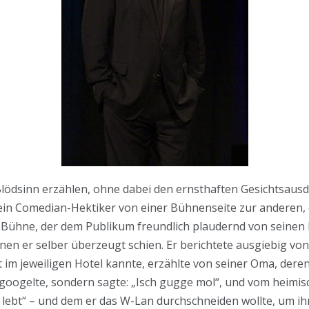
lödsinn erzählen, ohne dabei den ernsthaften Gesichtsaus
kein Comedian-Hektiker von einer Bühnenseite zur anderen, es
 Bühne, der dem Publikum freundlich plaudernd von seinen 
en er selber überzeugt schien. Er berichtete ausgiebig vo
 im jeweiligen Hotel kannte, erzählte von seiner Oma, dere
ht googelte, sondern sagte: „Isch gugge mol“, und vom heimi
er lebt“ – und dem er das W-Lan durchschneiden wollte, um i