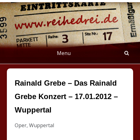
Skip
to
content
REIHEDREI
Berichte über Groß- und Kleinkunst
Menu
Rainald Grebe – Das Rainald
Grebe Konzert – 17.01.2012 –
Wuppertal
Oper, Wuppertal