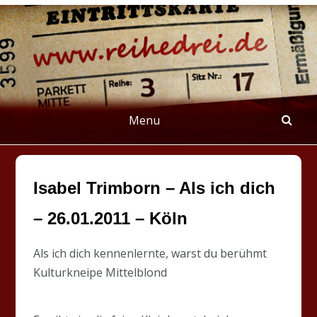
Skip
to
content
REIHEDREI
Berichte über Groß- und Kleinkunst
Menu
Isabel Trimborn – Als ich dich
– 26.01.2011 – Köln
Als ich dich kennenlernte, warst du berühmt
Kulturkneipe Mittelblond