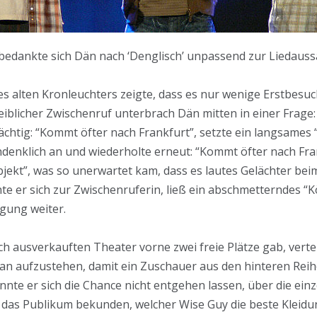
bedankte sich Dän nach ‘Denglisch’ unpassend zur Liedauss
 alten Kronleuchters zeigte, dass es nur wenige Erstbesuch
blicher Zwischenruf unterbrach Dän mitten in einer Frage: 
ächtig: “Kommt öfter nach Frankfurt”, setzte ein langsames “
hdenklich an und wiederholte erneut: “Kommt öfter nach Fr
 Subjekt”, was so unerwartet kam, dass es lautes Gelächter b
hte er sich zur Zwischenruferin, ließ ein abschmetterndes 
gung weiter.
tlich ausverkauften Theater vorne zwei freie Plätze gab, verte
he an aufzustehen, damit ein Zuschauer aus den hinteren R
nnte er sich die Chance nicht entgehen lassen, über die ei
e das Publikum bekunden, welcher Wise Guy die beste Kleidu