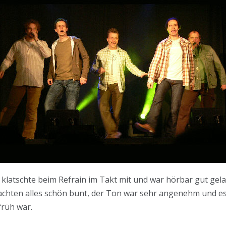
, klatschte beim Refrain im Takt mit und war hörbar gut gel
chten alles schön bunt, der Ton war sehr angenehm und es w
rüh war.