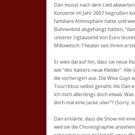
Dän musst nach dem Lied abwarten, 
Konzerte im Jahr 2007 begrüßen konnt
familiäre Atmosphäre hatte und wies
Bühnenbild abgehängt hätten, “dami
unserer zigtausend von Euro teuren
Millowitsch-Theater seit ihrem erste
Er wies darauf hin, dass sie neue 
wie “des Kaisers neue Kleider”. All
die vorherigen aus. Die Wise Guys 
Tourrbbus selbst genäht. Als Dän e
ich mich allerdings doch etwas. Was 
doch mal eine Jacke über”? (Sorry, i
Dän erklärte, dass die Show mit e
weil sie die Choreographie ansehen 
schonmal super geklappt” woraufhin