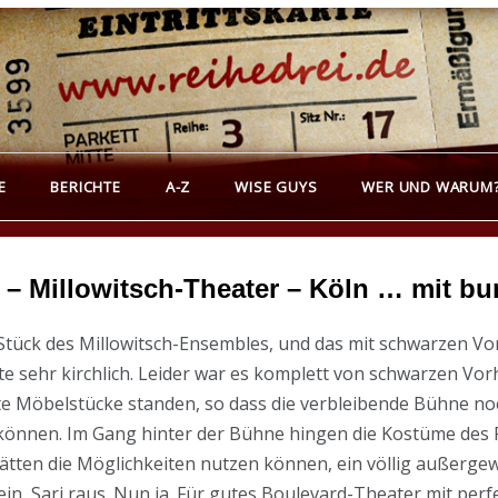
REIHEDREI
erichte über Groß- und Kleinkunst
E
BERICHTE
A-Z
WISE GUYS
WER UND WARUM
 – Millowitsch-Theater – Köln … mit 
le Stück des Millowitsch-Ensembles, und das mit schwarzen 
e sehr kirchlich. Leider war es komplett von schwarzen Vo
 Möbelstücke standen, so dass die verbleibende Bühne noch
ein können. Im Gang hinter der Bühne hingen die Kostüme des
hätten die Möglichkeiten nutzen können, ein völlig außerge
rein, Sari raus. Nun ja. Für gutes Boulevard-Theater mit p