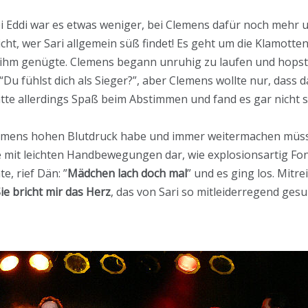
bei Eddi war es etwas weniger, bei Clemens dafür noch mehr u
cht, wer Sari allgemein süß findet! Es geht um die Klamotte
as ihm genügte. Clemens begann unruhig zu laufen und hopst
u fühlst dich als Sieger?”, aber Clemens wollte nur, dass d
tte allerdings Spaß beim Abstimmen und fand es gar nicht s
lemens hohen Blutdruck habe und immer weitermachen müsse
e mit leichten Handbewegungen dar, wie explosionsartig Fo
, rief Dän: ”
Mädchen lach doch mal
” und es ging los. Mitr
ie bricht mir das Herz
, das von Sari so mitleiderregend ge