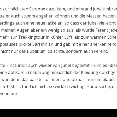
c zur nächsten Strophe dazu kam, und er stand jubelumbran
tte er auch stumm abgehen können und die Massen hätten b
erdings auch eine neue Jacke an, so dass der Jubel vielleich
n meinen Augen aber ein wenig so aus, als würde Ferenc je
 mehr zur Trekkingtour in kühler Luft, als zum warmen Sche
plauses blickte Sari ihn an und gab mit einer anerkenne
n nicht nur das Publikum loslachte, sondern auch Ferenc.
te – natürlich auch wieder von Jubel begleitet – und es üb
ine optische Erneuerung hinsichtlich der Kleidung durchgema
 war, denn das passte zu ihnen. Und ob Sari nun ein blaues 
m T-Shirt, fand ich nicht so wirklich wichtig. Hauptsache, 
iend bunt.