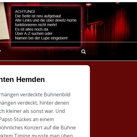
?
bunten Hemden
Vorhängen verdeckte Bühnenbild
rhängen verdeckt, hinter denen
 kleiner als sonst war. Und
 Papst-Stückes an einem
wöhnliches Konzert auf die Bühne
erfektem Timing musste man üben,