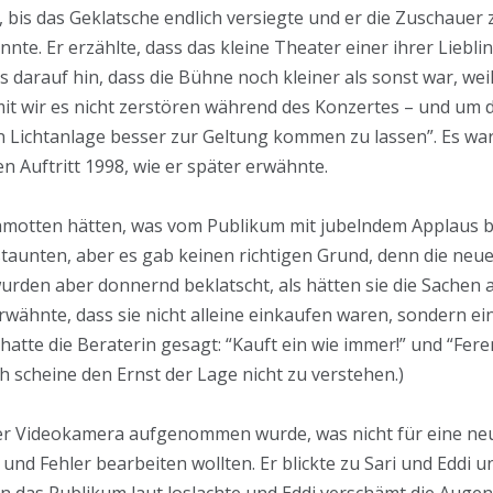
bis das Geklatsche endlich versiegte und er die Zuschauer z
e. Er erzählte, dass das kleine Theater einer ihrer Liebling
 darauf hin, dass die Bühne noch kleiner als sonst war, wei
t wir es nicht zerstören während des Konzertes – und um d
 Lichtanlage besser zur Geltung kommen zu lassen”. Es war 
n Auftritt 1998, wie er später erwähnte.
Klamotten hätten, was vom Publikum mit jubelndem Applaus 
e staunten, aber es gab keinen richtigen Grund, denn die ne
wurden aber donnernd beklatscht, als hätten sie die Sachen
rwähnte, dass sie nicht alleine einkaufen waren, sondern ei
hatte die Beraterin gesagt: “Kauft ein wie immer!” und “Fere
ch scheine den Ernst der Lage nicht zu verstehen.)
iner Videokamera aufgenommen wurde, was nicht für eine 
und Fehler bearbeiten wollten. Er blickte zu Sari und Eddi u
 das Publikum laut loslachte und Eddi verschämt die Augen