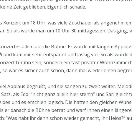
keine Zeit geblieben. Eigentlich schade.
as Konzert um 18 Uhr, was viele Zuschauer als angenehm e
. So als würde man um 10 Uhr 30 mittagessen. Das ging, wa
onzertes allein auf die Bühne. Er wurde mit langem Applaus
A
und kam mir sehr entspannt und lässig vor. So als würde de
 Konzert für ihn sein, sondern ein fast privater Wohnzimmer
 so war es sicher auch schön, dann mal wieder einen begre
viel Applaus begrüßt, und sie sangen zu zweit weiter. Melodi
Satz, als Eddi “nicht ganz allein hier steh’n” und Sari gleichz
eides und es erschien logisch. Die hatten den gleichen Wun
als er danach die Bühne betrat und warf ihnen einen längeren
ich: “Was habt ihr denn schon wieder gemacht, ihr Heios?” 