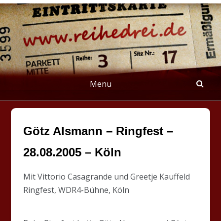
Skip
to
content
REIHEDREI
Berichte über Groß- und Kleinkunst
Menu
Götz Alsmann – Ringfest –
28.08.2005 – Köln
Mit Vittorio Casagrande und Greetje Kauffeld
Ringfest, WDR4-Bühne, Köln