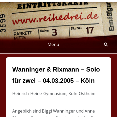
Skip
to
content
REIHEDREI
Berichte über Groß- und Kleinkunst
Menu
Wanninger & Rixmann – Solo
für zwei – 04.03.2005 – Köln
Heinrich-Heine-Gymnasium, Köln-Ostheim
Angeblich sind Biggi Wanninger und Anne