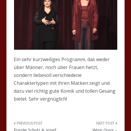
Ein sehr kurzweiliges Programm, das weder
über Männer, noch über Frauen hetzt,
sondern liebevoll verschiedene
Charaktertypen mit ihren Macken zeigt und
dazu viel richtig gute Komik und tollen Gesang
bietet. Sehr vergnüglich!
Beitragsnavigation
Purple Schulz & Josef
Wise Guys –