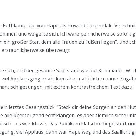
rau Rothkamp, die von Hape als Howard Carpendale-Verschn
 kommen und weigerte sich. Ich wäre peinlicherweise sofort
n ein großer Star, dem alle Frauen zu Füßen liegen”, und schli
ie erstaunlicherweise überzeugt.
ete sich, und der gesamte Saal stand wie auf Kommando WUT
viel Applaus ging er ab, kam aber natürlich zu einer Zugab
mantisch gesungen, mit extrem kontrastreichem Text dazu.
ein letztes Gesangstück. “Steck dir deine Sorgen an den Hu
e alle überzeugend echt klangen, es aber ziemlich sicher nic
rabisch… es war klasse. Das Publikum klatschte begeistert un
ugung, viel Applaus, dann war Hape weg und das Saallicht gi