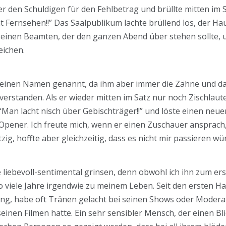
r den Schuldigen für den Fehlbetrag und brüllte mitten im 
cht Fernsehen!!” Das Saalpublikum lachte brüllend los, der 
einen Beamten, der den ganzen Abend über stehen sollte, 
eichen.
 seinen Namen genannt, da ihm aber immer die Zähne und da
g verstanden. Als er wieder mitten im Satz nur noch Zischla
 “Man lacht nisch über Gebischträger!!” und löste einen neue
r Opener. Ich freute mich, wenn er einen Zuschauer ansprac
tzig, hoffte aber gleichzeitig, dass es nicht mir passieren wü
iebevoll-sentimental grinsen, denn obwohl ich ihn zum erst
o viele Jahre irgendwie zu meinem Leben. Seit den ersten Ha
lung, habe oft Tränen gelacht bei seinen Shows oder Modera
 seinen Filmen hatte. Ein sehr sensibler Mensch, der einen Bli