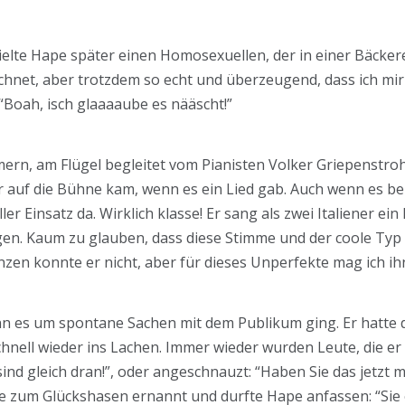
elte Hape später einen Homosexuellen, der in einer Bäckere
ichnet, aber trotzdem so echt und überzeugend, dass ich m
 “Boah, isch glaaaaube es nääscht!”
ern, am Flügel begleitet vom Pianisten Volker Griepenstroh
r auf die Bühne kam, wenn es ein Lied gab. Auch wenn es b
er Einsatz da. Wirklich klasse! Er sang als zwei Italiener ei
en. Kaum zu glauben, dass diese Stimme und der coole Typ 
nzen konnte er nicht, aber für dieses Unperfekte mag ich ih
n es um spontane Sachen mit dem Publikum ging. Er hatte da
hnell wieder ins Lachen. Immer wieder wurden Leute, die er
ind gleich dran!”, oder angeschnauzt: “Haben Sie das jetzt
e zum Glückshasen ernannt und durfte Hape anfassen: “Sie e