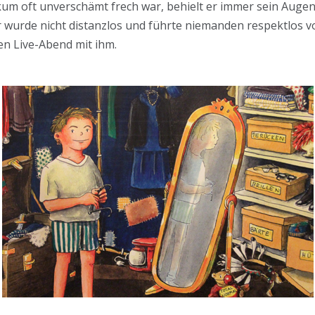
m oft unverschämt frech war, behielt er immer sein Auge
r wurde nicht distanzlos und führte niemanden respektlos vo
en Live-Abend mit ihm.