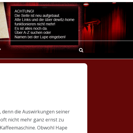
?
de, denn die Auswirkungen seiner
oft nicht mehr ganz ernst zu
a-Kaffeemaschine. Obwohl Hape