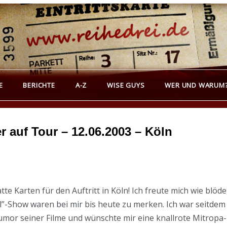
REIHEDREI
erichte über Groß- und Kleinkunst
E
BERICHTE
A-Z
WISE GUYS
WER UND WARUM
r auf Tour – 12.06.2003 – Köln
tte Karten für den Auftritt in Köln! Ich freute mich wie blö
l”-Show waren bei mir bis heute zu merken. Ich war seitdem 
Humor seiner Filme und wünschte mir eine knallrote Mitrop