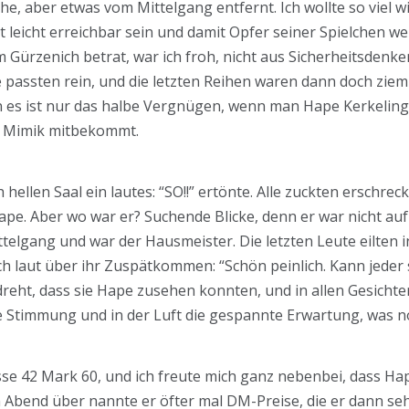
ihe, aber etwas vom Mittelgang entfernt. Ich wollte so viel 
eicht erreichbar sein und damit Opfer seiner Spielchen wer
m Gürzenich betrat, war ich froh, nicht aus Sicherheitsdenke
passten rein, und die letzten Reihen waren dann doch zieml
enn es ist nur das halbe Vergnügen, wenn man Hape Kerkelin
er Mimik mitbekommt.
 hellen Saal ein lautes: “SO!!” ertönte. Alle zuckten erschr
ape. Aber wo war er? Suchende Blicke, denn er war nicht au
telgang und war der Hausmeister. Die letzten Leute eilten in 
ich laut über ihr Zuspätkommen: “Schön peinlich. Kann jeder
dreht, dass sie Hape zusehen konnten, und in allen Gesichte
e Stimmung und in der Luft die gespannte Erwartung, was
sse 42 Mark 60, und ich freute mich ganz nebenbei, dass H
 Abend über nannte er öfter mal DM-Preise, die er dann seh