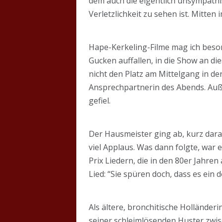
dem auch die eigentlich unsympathi
Verletzlichkeit zu sehen ist. Mitten
Hape-Kerkeling-Filme mag ich besond
Gucken auffallen, in die Show an die
nicht den Platz am Mittelgang in d
Ansprechpartnerin des Abends. Auße
gefiel.
Der Hausmeister ging ab, kurz dar
viel Applaus. Was dann folgte, war
Prix Liedern, die in den 80er Jahre
Lied: “Sie spüren doch, dass es ein d
Als ältere, bronchitische Holländeri
seiner schleimlösenden Huster zwisc