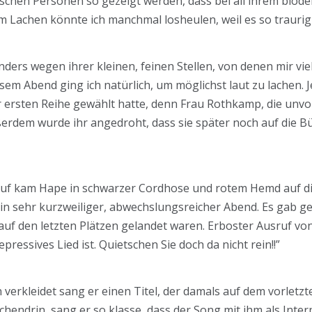
schen Personen so gezeigt werden, dass bei all ihrem blöd
 im Lachen könnte ich manchmal losheulen, weil es so traurig 
ers wegen ihrer kleinen, feinen Stellen, von denen mir viel
sem Abend ging ich natürlich, um möglichst laut zu lachen. Je
er ersten Reihe gewählt hatte, denn Frau Rothkamp, die unvo
rdem wurde ihr angedroht, dass sie später noch auf die Büh
auf kam Hape in schwarzer Cordhose und rotem Hemd auf d
 ein sehr kurzweiliger, abwechslungsreicher Abend. Es gab
n auf den letzten Plätzen gelandet waren. Erboster Ausruf v
epressives Lied ist. Quietschen Sie doch da nicht rein!!”
n verkleidet sang er einen Titel, der damals auf dem vorletzt
hendrin, sang er so klasse, dass der Song mit ihm als Inte