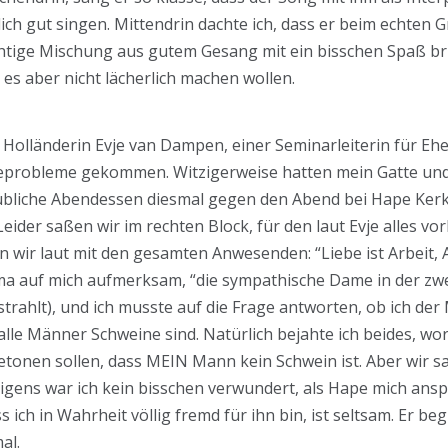
ch gut singen. Mittendrin dachte ich, dass er beim echten G
chtige Mischung aus gutem Gesang mit ein bisschen Spaß br
es aber nicht lächerlich machen wollen.
r Holländerin Evje van Dampen, einer Seminarleiterin für Eh
eprobleme gekommen. Witzigerweise hatten mein Gatte und
 übliche Abendessen diesmal gegen den Abend bei Hape Kerke
der saßen wir im rechten Block, für den laut Evje alles vorb
wir laut mit den gesamten Anwesenden: “Liebe ist Arbeit, A
 auf mich aufmerksam, “die sympathische Dame in der zweit
estrahlt), und ich musste auf die Frage antworten, ob ich d
 alle Männer Schweine sind. Natürlich bejahte ich beides, w
etonen sollen, dass MEIN Mann kein Schwein ist. Aber wir s
rigens war ich kein bisschen verwundert, als Hape mich ansp
 ich in Wahrheit völlig fremd für ihn bin, ist seltsam. Er be
al.