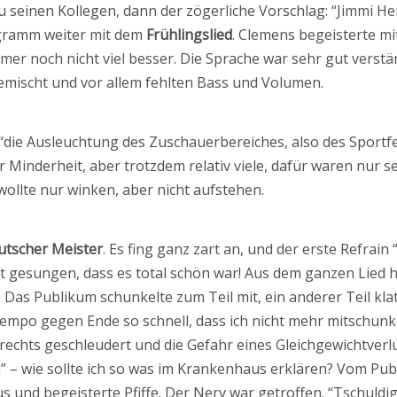
u seinen Kollegen, dann der zögerliche Vorschlag: “Jimmi Hen
ogramm weiter mit dem
Frühlingslied
. Clemens begeisterte m
mmer noch nicht viel besser. Die Sprache war sehr gut verstä
emischt und vor allem fehlten Bass und Volumen.
die Ausleuchtung des Zuschauerbereiches, also des Sportfel
er Minderheit, aber trotzdem relativ viele, dafür waren nur 
ollte nur winken, aber nicht aufstehen.
utscher Meister
. Es fing ganz zart an, und der erste Refrain
nst gesungen, dass es total schön war! Aus dem ganzen Lied 
 Das Publikum schunkelte zum Teil mit, ein anderer Teil klat
Tempo gegen Ende so schnell, dass ich nicht mehr mitschunk
rechts geschleudert und die Gefahr eines Gleichgewichtverlu
” – wie sollte ich so was im Krankenhaus erklären? Vom Pub
s und begeisterte Pfiffe. Der Nerv war getroffen. “Tschuldi