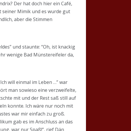
drix? Der hat doch hier ein Café,
it seiner Mimik und es wurde gut
ndlich, aber die Stimmen
des” und staunte: “Oh, ist knackig
sehr wenige Bad Münstereifeler da,
 “Ich will einmal im Leben …” war
hört man sowieso eine verzweifelte,
schte mit und der Rest saß still auf
eln konnte. Ich wäre nur noch mit
stes war mir einfach zu groß.
likum gab es im Anschluss an das
gung, war nur Spaß!”, rief Dän