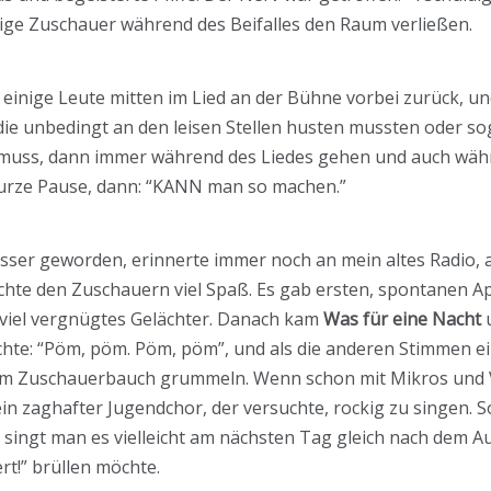
einige Zuschauer während des Beifalles den Raum verließen.
inige Leute mitten im Lied an der Bühne vorbei zurück, u
ie unbedingt an den leisen Stellen husten mussten oder so
muss, dann immer während des Liedes gehen und auch währ
 Kurze Pause, dann: “KANN man so machen.”
sser geworden, erinnerte immer noch an mein altes Radio, 
hte den Zuschauern viel Spaß. Es gab ersten, spontanen A
n viel vergnügtes Gelächter. Danach kam
Was für eine Nacht
u
te: “Pöm, pöm. Pöm, pöm”, und als die anderen Stimmen ein
 im Zuschauerbauch grummeln. Wenn schon mit Mikros und V
ein zaghafter Jugendchor, der versuchte, rockig zu singen. 
So singt man es vielleicht am nächsten Tag gleich nach dem 
rt!” brüllen möchte.