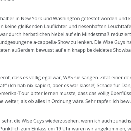
shalber in New York und Washington getestet worden und k
ten keine gleißenden Lauflichter und riesenhaften Leuchttaf
war durch herbstlichen Nebel auf ein Mindestmaß reduzier
mundgesungene a-cappella-Show zu lenken. Die Wise Guys h
eten außerdem bewusst auf ein knapp bekleidetes Showballe
rnt, dass es völlig egal war, WAS sie sangen. Zitat einer do
at!” (Ich hab nix kapiert, aber es war klasse!) Schade für D
erika-Tour bitter lernen musste, dass das völlig überflüssig
weiter, als ob alles in Ordnung wäre. Sehr tapfer. Ich bew
ls sehr, die Wise Guys wiederzusehen, wenn ich auch zunächs
 Pünktlich zum Einlass um 19 Uhr waren wir angekommen, wer