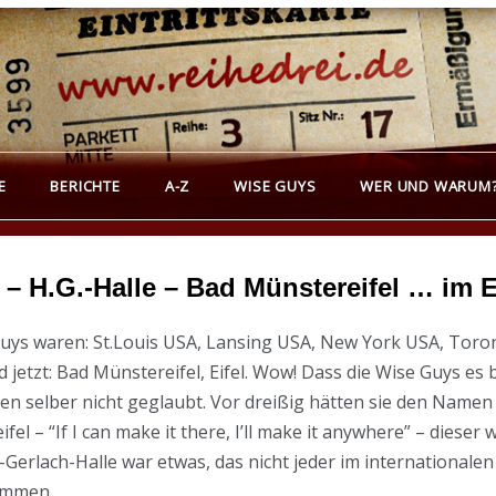
REIHEDREI
erichte über Groß- und Kleinkunst
E
BERICHTE
A-Z
WISE GUYS
WER UND WARUM
– H.G.-Halle – Bad Münstereifel … im E
 Guys waren: St.Louis USA, Lansing USA, New York USA, To
etzt: Bad Münstereifel, Eifel. Wow! Dass die Wise Guys es 
en selber nicht geglaubt. Vor dreißig hätten sie den Namen 
l – “If I can make it there, I’ll make it anywhere” – diese
nz-Gerlach-Halle war etwas, das nicht jeder im internationa
ommen.