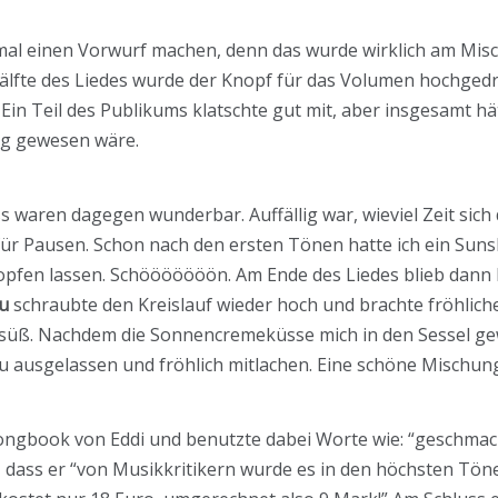
mal einen Vorwurf machen, denn das wurde wirklich am Misch
 Hälfte des Liedes wurde der Knopf für das Volumen hochged
n Teil des Publikums klatschte gut mit, aber insgesamt hätt
tig gewesen wäre.
 waren dagegen wunderbar. Auffällig war, wieviel Zeit sich 
t für Pausen. Schon nach den ersten Tönen hatte ich ein Sun
ropfen lassen. Schööööööön. Am Ende des Liedes blieb dann
u
schraubte den Kreislauf wieder hoch und brachte fröhlich
süß. Nachdem die Sonnencremeküsse mich in den Sessel ge
au ausgelassen und fröhlich mitlachen. Eine schöne Mischu
ongbook von Eddi und benutzte dabei Worte wie: “geschmackv
 dass er “von Musikkritikern wurde es in den höchsten Töne