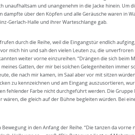
roch unaufhaltsam und unangenehm in die Jacke hinein. Um di
 dampfte über den Köpfen und alle Geräusche waren in Watte
inz-Gerlach-Halle und ihrer Warteschlange gab.
rufen durch die Reihe, weil die Eingangstür endlich aufging,
r vor mich hin und sah den vielen Leuten zu, die unverfroren
kannten weiter vorne einzureihen. “Drängen die sich beim M
h meines Gatten, der mir bei solchen Gelegenheiten immer sof
te, die nach mir kamen, im Saal aber vor mit sitzen würden.
ken zu kennzeichnen und am Eingang auszusortieren, wurd
 fehlender Farbe nicht durchgeführt werden. Die Gruppe hi
er wären, die gleich auf der Bühne begleiten würden. Bei ei
 Bewegung in den Anfang der Reihe. “Die tanzen da vorne nu