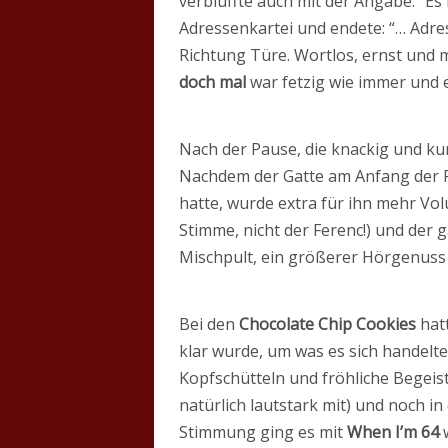
verblüffte auch mit der Angabe: “Es
Adressenkartei und endete: “… Adr
Richtung Türe. Wortlos, ernst und m
doch mal
war fetzig wie immer und 
Nach der Pause, die knackig und kur
Nachdem der Gatte am Anfang der Pa
hatte, wurde extra für ihn mehr Vol
Stimme, nicht der Ferenc!) und der 
Mischpult, ein größerer Hörgenuss 
Bei den
Chocolate Chip Cookies
hatt
klar wurde, um was es sich handelte
Kopfschütteln und fröhliche Begeist
natürlich lautstark mit) und noch in
Stimmung ging es mit
When I’m 64
w