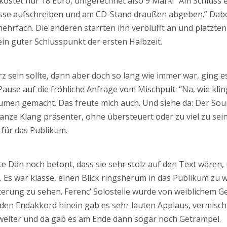
 kostet nur 18 Euro, umgerechnet also 9 Mark!” Am Schluss e
esse aufschreiben und am CD-Stand draußen abgeben.” Dabe
ehrfach. Die anderen starrten ihn verblüfft an und platzten
ein guter Schlusspunkt der ersten Halbzeit.
z sein sollte, dann aber doch so lang wie immer war, ging e
use auf die fröhliche Anfrage vom Mischpult: “Na, wie klin
umen gemacht. Das freute mich auch. Und siehe da: Der Sound
ganze Klang präsenter, ohne übersteuert oder zu viel zu sei
für das Publikum.
e Dän noch betont, dass sie sehr stolz auf den Text wären,
. Es war klasse, einen Blick ringsherum in das Publikum zu 
erung zu sehen. Ferenc’ Solostelle wurde von weiblichem Ge
 den Endakkord hinein gab es sehr lauten Applaus, vermischt 
eiter und da gab es am Ende dann sogar noch Getrampel.