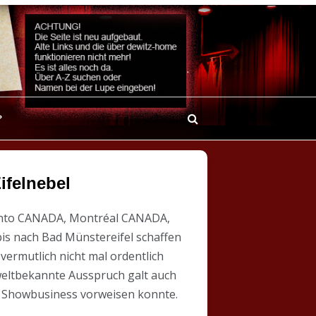
?
ifelnebel
ronto CANADA, Montréal CANADA,
bis nach Bad Münstereifel schaffen
vermutlich nicht mal ordentlich
r weltbekannte Ausspruch galt auch
len Showbusiness vorweisen konnte.