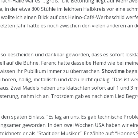
Gerlach-Halle war es … groß. “Die Betonung liegt auf Mehrzw
e, in der etwa 800 Stühle im leichten Halbkreis vor eine sch
wollte ich einen Blick auf das Heino-Café-Werbeschild werf
 letzten Jahr hatte es noch zwischen den vielen anderen a
so bescheiden und dankbar geworden, dass es sofort losklats
ll auf die Bühne, Ferenc hatte dasselbe Hemd wie bei mein
e wissen ihr Publikum immer zu überraschen.
Showtime
began
u hören, hallig, metallisch und dazu leicht quäkig. “Das ist w
aus. Zwei Mädels neben uns klatschten sofort auf 1 und 3 m
eisterung, nahm ich an. Trotzdem gab es nach dem Lied Be
 den späten Einlass. “Es lag an uns. Es gab technische Prob
langsamer geworden. In den zwei Wochen USA haben wir ei
ezeichnete er als “Stadt der Musiker”. Er zählte auf: “Hann