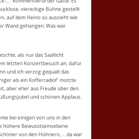
eck-…” kommentierte der Gatte. Es
mucklose, viereckige Bühne gestellt
en, auf dem Heino so aussieht wie
n der Wand gehangen. Was war
chte, als nur das Saallicht
em letzten Konzertbesuch an, dafür
n und ich verzog gequält das
eniger als ein Kofferradio!” motzte
it, aber eher aus Freude über den
grüßungsjubel und schönen Applaus.
leme bei einigen von uns in den
ne höhere Bewusstseinsebene
es Schöner von den Höhnern, … da war