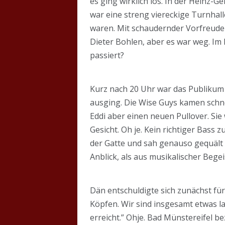
es ging wirklich los. In der Heinz-
war eine streng viereckige Turnhall
waren. Mit schaudernder Vorfreude 
Dieter Bohlen, aber es war weg. Im
passiert?
Kurz nach 20 Uhr war das Publikum 
ausging. Die Wise Guys kamen schne
Eddi aber einen neuen Pullover. Si
Gesicht. Oh je. Kein richtiger Bass z
der Gatte und sah genauso gequält 
Anblick, als aus musikalischer Beg
Dän entschuldigte sich zunächst für
Köpfen. Wir sind insgesamt etwas 
erreicht.” Ohje. Bad Münstereifel b