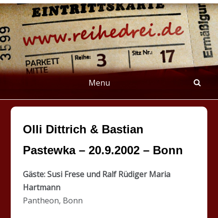
Skip
to
content
REIHEDREI
Berichte über Groß- und Kleinkunst
Menu
Olli Dittrich & Bastian
Pastewka – 20.9.2002 – Bonn
Gäste: Susi Frese und Ralf Rüdiger Maria
Hartmann
Pantheon, Bonn