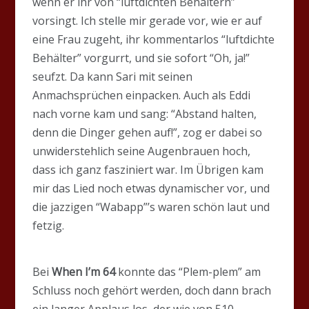
wenn er ihr von “luftdichten Behältern”
vorsingt. Ich stelle mir gerade vor, wie er auf
eine Frau zugeht, ihr kommentarlos “luftdichte
Behälter” vorgurrt, und sie sofort “Oh, ja!”
seufzt. Da kann Sari mit seinen
Anmachsprüchen einpacken. Auch als Eddi
nach vorne kam und sang: “Abstand halten,
denn die Dinger gehen auf!”, zog er dabei so
unwiderstehlich seine Augenbrauen hoch,
dass ich ganz fasziniert war. Im Übrigen kam
mir das Lied noch etwas dynamischer vor, und
die jazzigen “Wabapp”’s waren schön laut und
fetzig.
Bei
When I’m 64
konnte das “Plem-plem” am
Schluss noch gehört werden, doch dann brach
ein langer Applaus los, der wie von 510