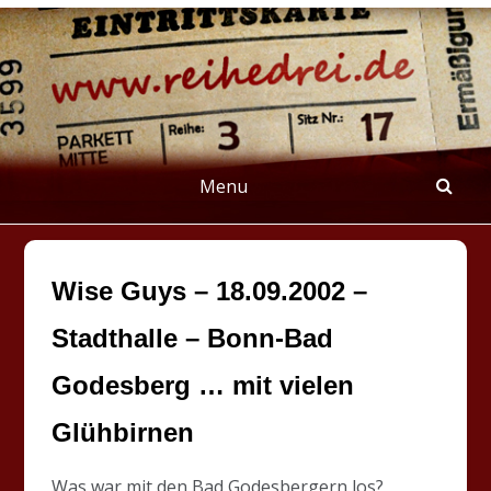
Skip
to
content
REIHEDREI
Berichte über Groß- und Kleinkunst
Menu
Wise Guys – 18.09.2002 –
Stadthalle – Bonn-Bad
Godesberg … mit vielen
Glühbirnen
Was war mit den Bad Godesbergern los?