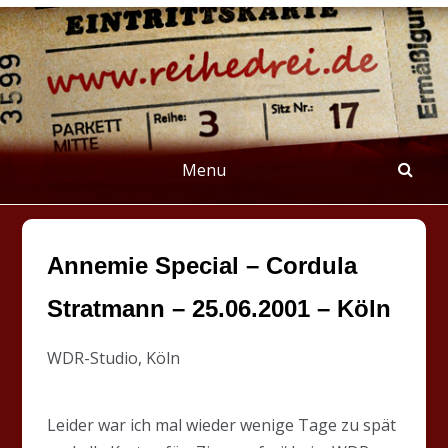
Skip
to
content
REIHEDREI
Berichte über Groß- und Kleinkunst
Menu
Annemie Special – Cordula
Stratmann – 25.06.2001 – Köln
WDR-Studio, Köln
Leider war ich mal wieder wenige Tage zu spät