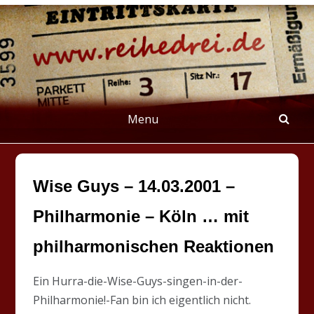
Skip
to
content
REIHEDREI
Berichte über Groß- und Kleinkunst
Menu
Wise Guys – 14.03.2001 –
Philharmonie – Köln … mit
philharmonischen Reaktionen
Ein Hurra-die-Wise-Guys-singen-in-der-
Philharmonie!-Fan bin ich eigentlich nicht.