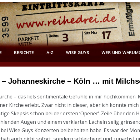
REIHEDREI
erichte über Groß- und Kleinkunst
E
BERICHTE
A-Z
WISE GUYS
WER UND WARUM
 – Johanneskirche – Köln … mit Milchs
 Kirche – das ließ sentimentale Gefühle in mir hochkommen.
einer Kirche erlebt. Zwar nicht in dieser, aber ich konnte m
tige Skepsis schon bei der ersten ‘Opener’-Zeile über den
ahlenden Augen und einem verklärten Lächeln selig grinsend
e bei Wise Guys Konzerten beibehalten habe. Es war der Mom
chah auch nicht sofort, sondern schleichend und zunächst un