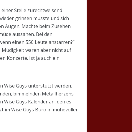
 einer Stelle zurechtweisend
 wieder grinsen musste und sich
 den Augen. Machte beim Zusehen
 müde aussahen. Bei den
wenn einen 550 Leute anstarren?”
e Müdigkeit waren aber nicht auf
 Konzerte. Ist ja auch ein
den Wise Guys unterstützt werden.
benden, bimmelnden Metallherzens
den Wise Guys Kalender an, den es
etzt im Wise Guys Büro in mühevoller