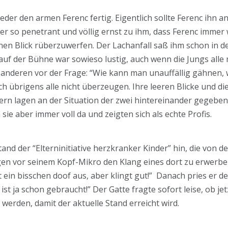
er den armen Ferenc fertig. Eigentlich sollte Ferenc ihn an
er so penetrant und völlig ernst zu ihm, dass Ferenc immer
inen Blick rüberzuwerfen. Der Lachanfall saß ihm schon in
uf der Bühne war sowieso lustig, auch wenn die Jungs alle
anderen vor der Frage: “Wie kann man unauffällig gähnen, 
 übrigens alle nicht überzeugen. Ihre leeren Blicke und di
n lagen an der Situation der zwei hintereinander gegebenen
 sie aber immer voll da und zeigten sich als echte Profis.
and der “Elterninitiative herzkranker Kinder” hin, die von 
gen vor seinem Kopf-Mikro den Klang eines dort zu erwer
t ein bisschen doof aus, aber klingt gut!” Danach pries er 
ist ja schon gebraucht!” Der Gatte fragte sofort leise, ob j
 werden, damit der aktuelle Stand erreicht wird.