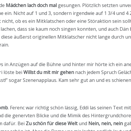
rde
Mädchen lach doch mal
gesungen. Plötzlich setzten unve
ein. Nicht auf 1 und 3, sondern irgendwie auf 1 3/4 und 4 2
nicht, ob es ein Mitklatschen oder eine Störaktion sein sol
 lachen, dass sie kaum noch singen konnten, und auch Dän 
diese äußerst originellen Mitklatscher nicht lange durch u
ain.
 in Anzügen auf die Bühne und hinter mir hörte ich ein an
i löste bei
Willst du mit mir gehen
nach jedem Spruch Gelächt
st!” sogar Szenenapplaus. Kam sehr gut an und es schienen 
omb
. Ferenc war richtig schön lässig, Eddi las seinen Text m
und die genervten Blicke und die Mimik des Hintergrundchore
m dafür. Bei
Zu schön für diese Welt
und
Nein, nein, nein
gab