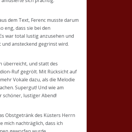
 amüsierte sich prächtig.
g aus dem Text, Ferenc musste darum
o eng, dass sie bei den
s war total lustig anzusehen und
 und ansteckend gegrinst wird.
 überreicht, und statt des
dion-Ruf gegrölt. Mit Rücksicht auf
b mehr Vokale dazu, als die Melodie
Lachen. Supergut! Und wie am
 schöner, lustiger Abend!
das Obstgetränk des Küsters Herrn
 mich nachträglich, dass ich
hnen geworfen wurde.