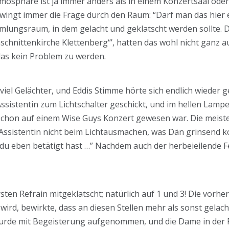
Atmosphäre ist ja immer anders als in einem Konzertsaal oder
hwingt immer die Frage durch den Raum: “Darf man das hier ei
mmlungsraum, in dem gelacht und geklatscht werden sollte. 
schnittenkirche Klettenberg“’, hatten das wohl nicht ganz a
as kein Problem zu werden.
viel Gelächter, und Eddis Stimme hörte sich endlich wieder 
sistentin zum Lichtschalter geschickt, und im hellen Lampe
chon auf einem Wise Guys Konzert gewesen war. Die meisten
 Assistentin nicht beim Lichtausmachen, was Dän grinsend k
 du eben betätigt hast …” Nachdem auch der herbeieilende F
ten Refrain mitgeklatscht; natürlich auf 1 und 3! Die vorhe
ird, bewirkte, dass an diesen Stellen mehr als sonst gelacht
rde mit Begeisterung aufgenommen, und die Dame in der Re