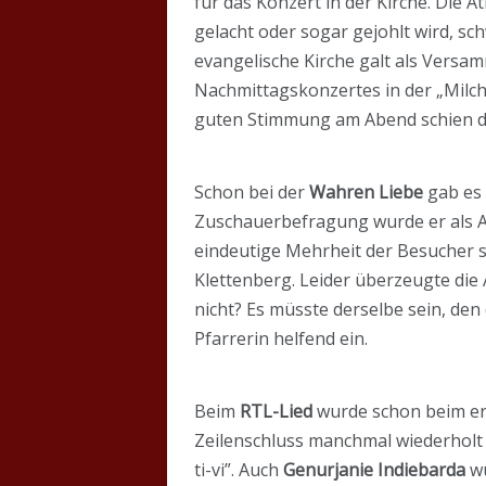
für das Konzert in der Kirche. Die 
gelacht oder sogar gejohlt wird, sc
evangelische Kirche galt als Versa
Nachmittagskonzertes in der „Milch
guten Stimmung am Abend schien d
Schon bei der
Wahren Liebe
gab es 
Zuschauerbefragung wurde er als As
eindeutige Mehrheit der Besucher s
Klettenberg. Leider überzeugte die
nicht? Es müsste derselbe sein, den
Pfarrerin helfend ein.
Beim
RTL-Lied
wurde schon beim ers
Zeilenschluss manchmal wiederholt w
ti-vi”. Auch
Genurjanie Indiebarda
wu