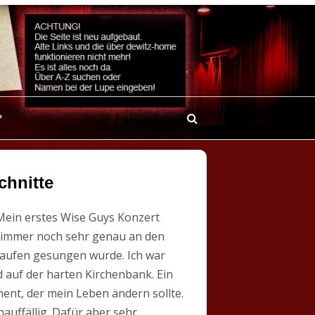
?
chnitte
 Mein erstes Wise Guys Konzert
ich immer noch sehr genau an den
 Haufen gesungen wurde. Ich war
 auf der harten Kirchenbank. Ein
ent, der mein Leben ändern sollte.
auffällig. Dafür aber sehr