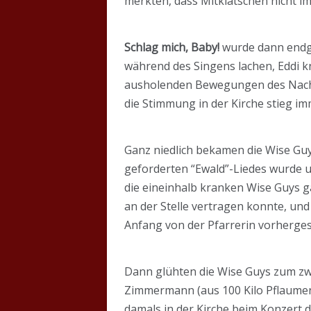
merkten, dass Mitklatschen nicht im
Schlag mich, Baby!
wurde dann endgü
während des Singens lachen, Eddi kn
ausholenden Bewegungen des Nachbar
die Stimmung in der Kirche stieg i
Ganz niedlich bekamen die Wise Guy
geforderten “Ewald”-Liedes wurde un
die eineinhalb kranken Wise Guys ga
an der Stelle vertragen konnte, un
Anfang von der Pfarrerin vorherges
Dann glühten die Wise Guys zum zwe
Zimmermann (aus 100 Kilo Pflaumen 
damals in der Kirche beim Konzert