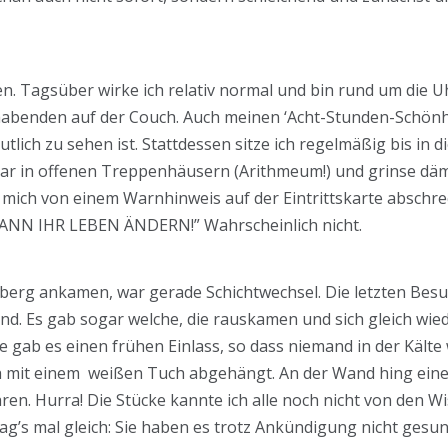
n. Tagsüber wirke ich relativ normal und bin rund um die Uh
abenden auf der Couch. Auch meinen ‘Acht-Stunden-Schönhei
tlich zu sehen ist. Stattdessen sitze ich regelmäßig bis in 
r in offenen Treppenhäusern (Arithmeum!) und grinse däml
h mich von einem Warnhinweis auf der Eintrittskarte absch
N IHR LEBEN ÄNDERN!” Wahrscheinlich nicht.
tenberg ankamen, war gerade Schichtwechsel. Die letzten Be
. Es gab sogar welche, die rauskamen und sich gleich wieder
e gab es einen frühen Einlass, so dass niemand in der Kält
h mit einem weißen Tuch abgehängt. An der Wand hing eine h
. Hurra! Die Stücke kannte ich alle noch nicht von den Wi
sag’s mal gleich: Sie haben es trotz Ankündigung nicht gesu