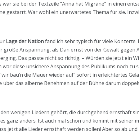
 war sie bei der Textzeile “Anna hat Migräne” in einen ent
rne gestarrt. War wohl ein unerwartetes Thema für sie. Inz
zur
Lage der Nation
fand ich sehr typisch für viele Konzerte.
ehr große Anspannung, als Dän ernst von der Gewalt gegen 
ging. Das passte nicht so richtig. – Würden sie jetzt ein W
en war diese unsichere Anspannung des Publikums noch zu s
le “wir bau’n die Mauer wieder auf” sofort in erleichtertes G
ude über das alberne Benehmen auf der Bühne darum doppel
zu den wenigen Liedern gehört, die durchgehend ernsthaft sin
lles ganz anders. Ist auch mal schön und kommt mit seiner
ass jetzt alle Lieder ernsthaft werden sollen! Aber so ab und