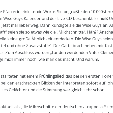
e Pfarrerin einleitende Worte. Sie begrüßte den 10.000sten
 Wise Guys Kalender und der Live-CD beschenkt. Er hieß U
h jetzt mal lieber weg. Dann kündigte sie die Wise Guys an. 
ft“ seien sie so etwas wie die „Milchschnitte“. Häh?? Anschau
nelle keine große Ähnlichkeit entdecken. Die Wise Guys seien
tel und ohne Zusatzstoffe“. Der Gatte brach neben mir fas
raus. Zum Abschluss wurden „für den werdenden Vater Clem
frage mich immer noch, wie man das macht. Und warum.
s starteten mit einem
Frühlingslied
, das bei den ersten Tönen
ei den erschreckten Blicken der Interpreten sofort auf Jo
ises Gelächter und die Stimmung war gleich sehr schön.
aktuell als „die Milchschnitte der deutschen a-cappella-Sz