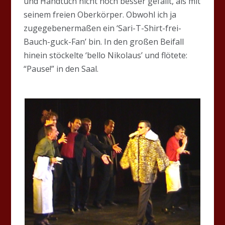
und Handtuch nicht noch besser gefällt, als mit
seinem freien Oberkörper. Obwohl ich ja
zugegebenermaßen ein ‘Sari-T-Shirt-frei-
Bauch-guck-Fan’ bin. In den großen Beifall
hinein stöckelte ‘bello Nikolaus’ und flötete:
“Pause!” in den Saal.