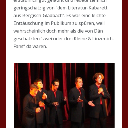
geringschätzig von “dem Literatur-Kabarett
aus Bergisch-Gladbach”. Es war eine leichte
Enttäuschung im Publikum zu spüren, weil
wahrscheinlich doch mehr als die von Dän
geschätzten “zwei oder drei Kleine & Linzenich-
Fans” da waren.