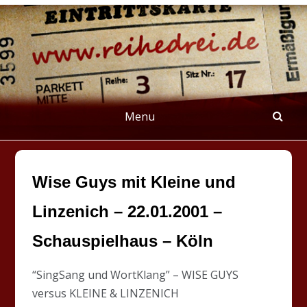
Skip
to
content
REIHEDREI
Berichte über Groß- und Kleinkunst
Menu
Wise Guys mit Kleine und
Linzenich – 22.01.2001 –
Schauspielhaus – Köln
“SingSang und WortKlang” – WISE GUYS
versus KLEINE & LINZENICH