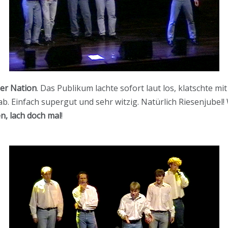
er Nation
. Das Publikum lachte sofort laut los, klatschte m
 Einfach supergut und sehr witzig. Natürlich Riesenjubel! 
, lach doch mal
!