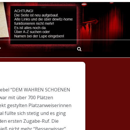
?
 im Giebel “DEM WAHREN SCHOENEN
war mit über 700 Plätzen
ekt gestylten Platzanweiserinnen
l füllte sich stetig und es ging
den ersten Zugabe-Ruf. Die
ieß nicht mehr “Besserwisser”,