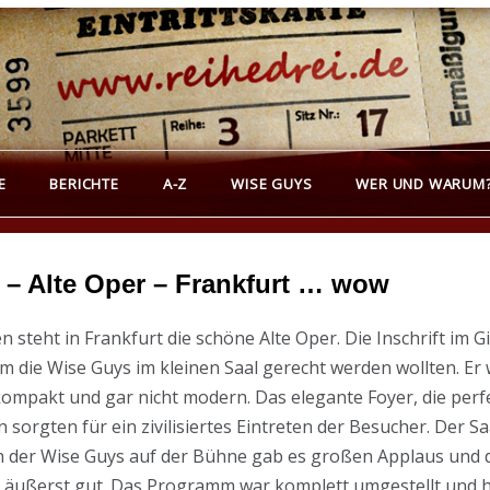
REIHEDREI
erichte über Groß- und Kleinkunst
E
BERICHTE
A-Z
WISE GUYS
WER UND WARUM
 – Alte Oper – Frankfurt … wow
 steht in Frankfurt die schöne Alte Oper. Die Inschrift
 die Wise Guys im kleinen Saal gerecht werden wollten. Er 
kompakt und gar nicht modern. Das elegante Foyer, die perf
sorgten für ein zivilisiertes Eintreten der Besucher. Der Saa
en der Wise Guys auf der Bühne gab es großen Applaus und 
 äußerst gut. Das Programm war komplett umgestellt und h