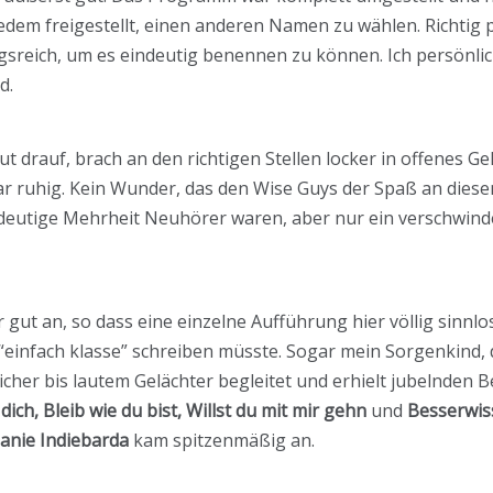
 jedem freigestellt, einen anderen Namen zu wählen. Richti
gsreich, um es eindeutig benennen zu können. Ich persönli
d.
t drauf, brach an den richtigen Stellen locker in offenes Ge
ar ruhig. Kein Wunder, das den Wise Guys der Spaß an dies
ndeutige Mehrheit Neuhörer waren, aber nur ein verschwind
ut an, so dass eine einzelne Aufführung hier völlig sinnlos 
r “einfach klasse” schreiben müsste. Sogar mein Sorgenkind
her bis lautem Gelächter begleitet und erhielt jubelnden B
ich, Bleib wie du bist, Willst du mit mir gehn
und
Besserwis
anie Indiebarda
kam spitzenmäßig an.