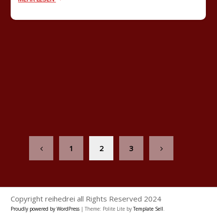
1
2
3
Copyright reihedrei all Rights Reserved 2024
Proudly powered by WordPress
|
Theme: Polite Lite by
Template Sell
.