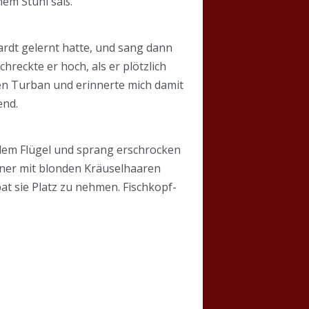
nem Stuhl saß.
ardt gelernt hatte, und sang dann
reckte er hoch, als er plötzlich
nen Turban und erinnerte mich damit
end.
f dem Flügel und sprang erschrocken
ener mit blonden Kräuselhaaren
bat sie Platz zu nehmen. Fischkopf-