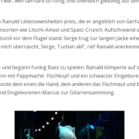
 war, weil Gerhard so ruhig und unendlich geduldig auf sei
Rainald Lebensweisheiten preis, die er angeblich von Gerh
sorten wie Litschi-Amsel und Spatz-Crunch. Aufschreiend sch
svoll vor dem Flügel stand. Serge trug zur langen Jacke ei
 mich überrascht, Serge, Turban ab!”, rief Rainald anerkenn
ke und begann funkig Bass zu spielen. Rainald klimperte au
 Mann mit Pappmaché- Fischkopf und ein schwarzer Eingebor
t, küsste dem einen die Hand, dem anderen das Fischmaul und 
 und Eingeborenen-Marcus zur Gitarrensammlung.