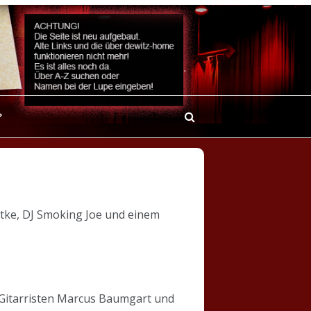
?
tke, DJ Smoking Joe und einem
m Gitarristen Marcus Baumgart und