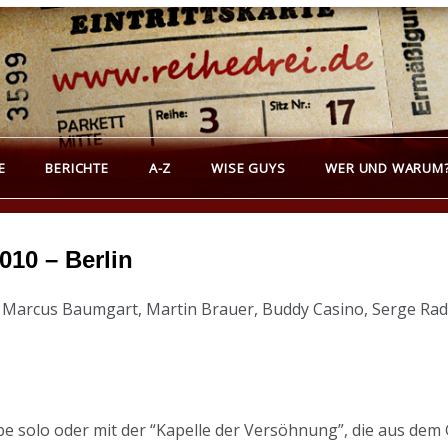
REIHEDREI
erichte über Groß- und Kleinkunst
E
BERICHTE
A-Z
WISE GUYS
WER UND WARUM
010 – Berlin
 Marcus Baumgart, Martin Brauer, Buddy Casino, Serge Rad
ebe solo oder mit der “Kapelle der Versöhnung”, die aus de