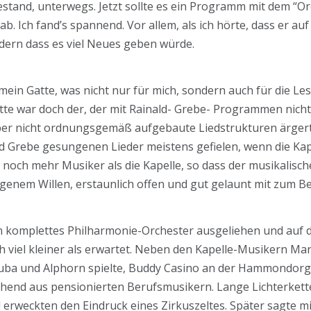
tand, unterwegs. Jetzt sollte es ein Programm mit dem “O
b. Ich fand’s spannend. Vor allem, als ich hörte, dass er auf
ndern dass es viel Neues geben würde.
e mein Gatte, was nicht nur für mich, sondern auch für die 
te war doch der, der mit Rainald- Grebe- Programmen nich
 über nicht ordnungsgemäß aufgebaute Liedstrukturen ärgerte
ald Grebe gesungenen Lieder meistens gefielen, wenn die Kap
 noch mehr Musiker als die Kapelle, so dass der musikalisch
genem Willen, erstaunlich offen und gut gelaunt mit zum Be
in komplettes Philharmonie-Orchester ausgeliehen und auf d
ch viel kleiner als erwartet. Neben den Kapelle-Musikern Ma
uba und Alphorn spielte, Buddy Casino an der Hammondorge
tehend aus pensionierten Berufsmusikern. Lange Lichterket
erweckten den Eindruck eines Zirkuszeltes. Später sagte mir