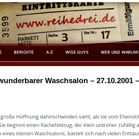
REIHEDREI
erichte über Groß- und Kleinkunst
E
BERICHTE
A-Z
WISE GUYS
WER UND WARUM
s wunderbarer Waschsalon – 27.10.2001 
e große Hoffnung dahinschwinden sieht, als sie vom Eheinstit
e beginnt einen Rachefeldzug, der klein und eher zufällig a
n eines kleinen Waschsalons, bastelt sich nach vielen Entt