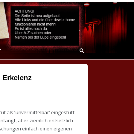
?
– Erkelenz
ut als ‘unvermittelbar’ eingestuft
nfängt, aber ziemlich entsetzlich
äuschungen einfach einen eigenen