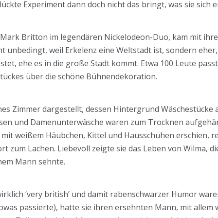
ckte Experiment dann doch nicht das bringt, was sie sich e
von Mark Britton im legendären Nickelodeon-Duo, kam mit ih
ht unbedingt, weil Erkelenz eine Weltstadt ist, sondern eher
estet, ehe es in die große Stadt kommt. Etwa 100 Leute pass
Stückes über die schöne Bühnendekoration.
es Zimmer dargestellt, dessen Hintergrund Wäschestücke a
osen und Damenunterwäsche waren zum Trocknen aufgehän
g mit weißem Häubchen, Kittel und Hausschuhen erschien, reiz
rt zum Lachen. Liebevoll zeigte sie das Leben von Wilma, di
inem Mann sehnte.
irklich ‘very british’ und damit rabenschwarzer Humor war
was passierte), hatte sie ihren ersehnten Mann, mit allem w