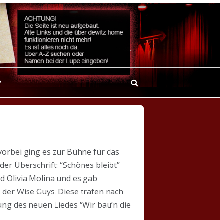
?
orbei ging es zur Bühne für das
der Überschrift: “Schönes bleibt”
 Olivia Molina und es gab
 der Wise Guys. Diese trafen nach
lung des neuen Liedes “Wir bau’n die