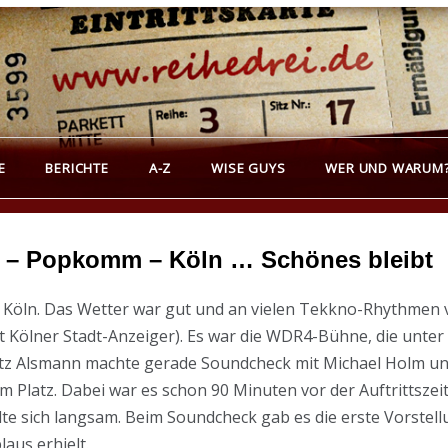
REIHEDREI
erichte über Groß- und Kleinkunst
E
BERICHTE
A-Z
WISE GUYS
WER UND WARUM
0 – Popkomm – Köln … Schönes bleibt
Köln. Das Wetter war gut und an vielen Tekkno-Rhythmen v
t Kölner Stadt-Anzeiger). Es war die WDR4-Bühne, die unter 
ötz Alsmann machte gerade Soundcheck mit Michael Holm und
 Platz. Dabei war es schon 90 Minuten vor der Auftrittszeit
llte sich langsam. Beim Soundcheck gab es die erste Vorstel
aus erhielt.